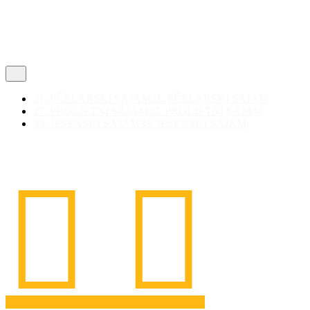
21. PČELARSKI SAJAM
21. PČELARSKI SAJAM
27. PROLJETNI SAJAM
27. PROLJETNI SAJAM
33. JESENSKI SAJAM
33. JESENSKI SAJAM