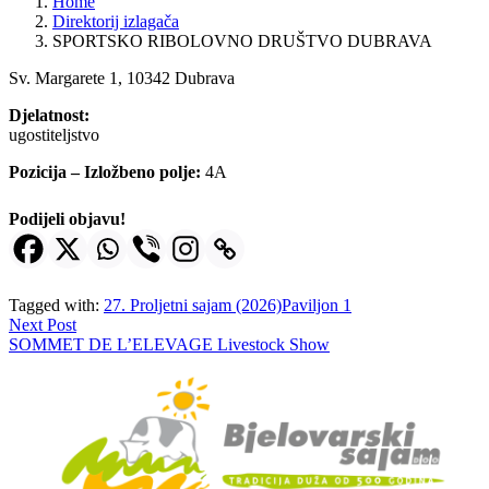
Home
Direktorij izlagača
SPORTSKO RIBOLOVNO DRUŠTVO DUBRAVA
Sv. Margarete 1, 10342 Dubrava
Djelatnost:
ugostiteljstvo
Pozicija – Izložbeno polje:
4A
Podijeli objavu!
Tagged with:
27. Proljetni sajam (2026)
Paviljon 1
Next Post
SOMMET DE L’ELEVAGE Livestock Show