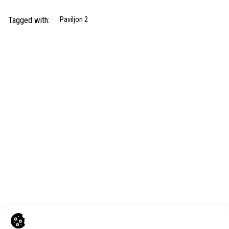
Tagged with:
Paviljon 2
Next Post
PARTICULA GROUP d.o.o.