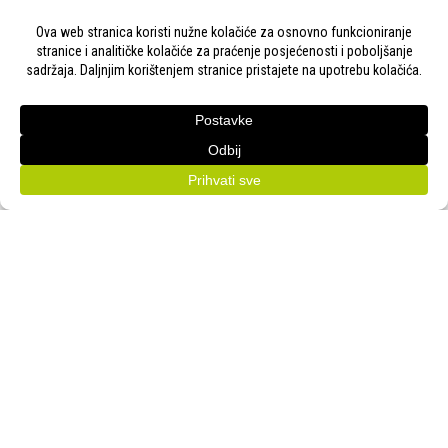
KONTAKT
Adresa:
Gudovac 1D, 43000 Bjelovar
Email:
bj-sajam@bj-sajam.hr
Telefon:
+385 43 238 840
ONLINE PRIJAVE
33. Jesenski međunarodni bjelovarski sajam (11.-13.9.2026.)
PRATITE NAS!