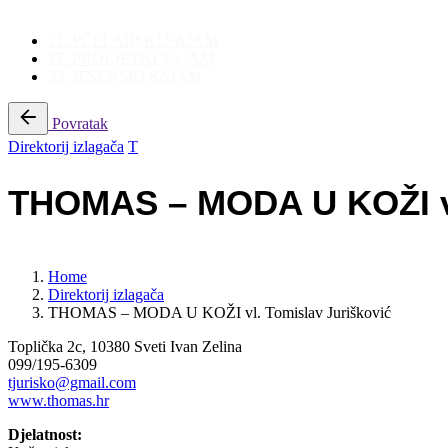
21. PČELARSKI SAJAM
27. PROLJETNI SAJAM
33. JESENSKI SAJAM
Povratak
Direktorij izlagača
T
THOMAS – MODA U KOŽI vl
Home
Direktorij izlagača
THOMAS – MODA U KOŽI vl. Tomislav Jurišković
Toplička 2c, 10380 Sveti Ivan Zelina
099/195-6309
tjurisko@gmail.com
www.thomas.hr
Djelatnost: