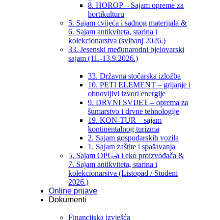
8. HOROP – Sajam opreme za
hortikulturu
5. Sajam cvijeća i sadnog materijala &
6. Sajam antikviteta, starina i
kolekcionarstva (svibanj 2026.)
33. Jesenski međunarodni bjelovarski
sajam (11.-13.9.2026.)
33. Državna stočarska izložba
10. PETI ELEMENT – grijanje i
obnovljivi izvori energije
9. DRVNI SVIJET – oprema za
šumarstvo i drvne tehnologije
19. KON-TUR – sajam
kontinentalnog turizma
2. Sajam gospodarskih vozila
1. Sajam zaštite i spašavanja
5. Sajam OPG-a i eko proizvođača &
7. Sajam antikviteta, starina i
kolekcionarstva (Listopad / Studeni
2026.)
Online prijave
Dokumenti
Financijska izvješća