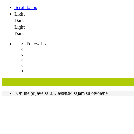
Scroll to top
Light
Dark
Light
Dark
Follow Us
Skip
| Online prijave za 33. Jesenski sajam su otvorene
to
content