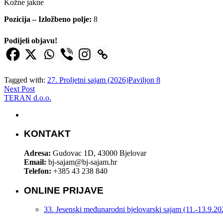
Kožne jakne
Pozicija – Izložbeno polje:
8
Podijeli objavu!
Tagged with:
27. Proljetni sajam (2026)
Paviljon 8
Next Post
TERAN d.o.o.
KONTAKT
Adresa:
Gudovac 1D, 43000 Bjelovar
Email:
bj-sajam@bj-sajam.hr
Telefon:
+385 43 238 840
ONLINE PRIJAVE
33. Jesenski međunarodni bjelovarski sajam (11.-13.9.20