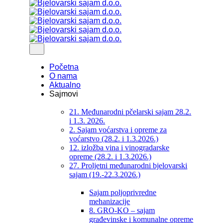
Početna
O nama
Aktualno
Sajmovi
21. Međunarodni pčelarski sajam 28.2.
i 1.3. 2026.
2. Sajam voćarstva i opreme za
voćarstvo (28.2. i 1.3.2026.)
12. izložba vina i vinogradarske
opreme (28.2. i 1.3.2026.)
27. Proljetni međunarodni bjelovarski
sajam (19.-22.3.2026.)
Sajam poljoprivredne
mehanizacije
8. GRO-KO – sajam
građevinske i komunalne opreme