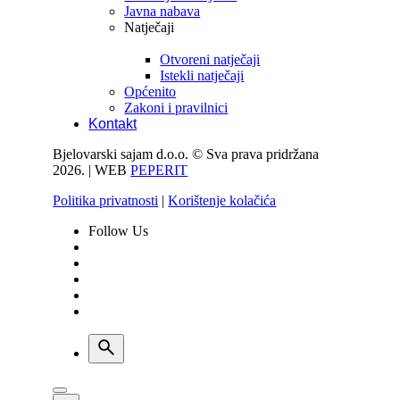
Javna nabava
Natječaji
Otvoreni natječaji
Istekli natječaji
Općenito
Zakoni i pravilnici
Kontakt
Bjelovarski sajam d.o.o. © Sva prava pridržana
2026. | WEB
PEPERIT
Politika privatnosti
|
Korištenje kolačića
Follow Us