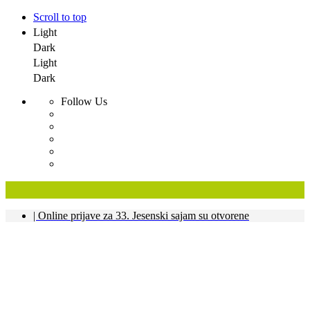
Scroll to top
Light
Dark
Light
Dark
Follow Us
Skip
| Online prijave za 33. Jesenski sajam su otvorene
to
content