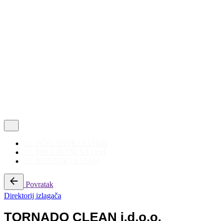
Politika privatnosti
|
Korištenje kolačića
Follow Us
21. PČELARSKI SAJAM
27. PROLJETNI SAJAM
33. JESENSKI SAJAM
Povratak
Direktorij izlagača
TORNADO CLEAN j.d.o.o.