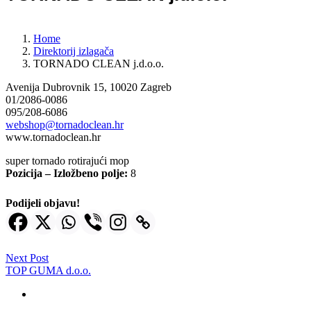
Home
Direktorij izlagača
TORNADO CLEAN j.d.o.o.
Avenija Dubrovnik 15, 10020 Zagreb
01/2086-0086
095/208-6086
webshop@tornadoclean.hr
www.tornadoclean.hr
super tornado rotirajući mop
Pozicija – Izložbeno polje:
8
Podijeli objavu!
Next Post
TOP GUMA d.o.o.