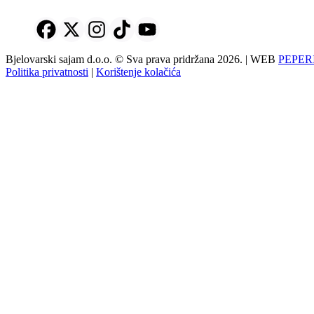
Bjelovarski sajam d.o.o. © Sva prava pridržana 2026. | WEB
PEPER
Politika privatnosti
|
Korištenje kolačića