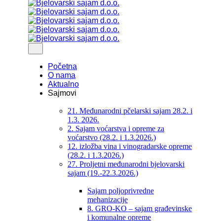
Početna
O nama
Aktualno
Sajmovi
21. Međunarodni pčelarski sajam 28.2. i
1.3. 2026.
2. Sajam voćarstva i opreme za
voćarstvo (28.2. i 1.3.2026.)
12. izložba vina i vinogradarske opreme
(28.2. i 1.3.2026.)
27. Proljetni međunarodni bjelovarski
sajam (19.-22.3.2026.)
Sajam poljoprivredne
mehanizacije
8. GRO-KO – sajam građevinske
i komunalne opreme