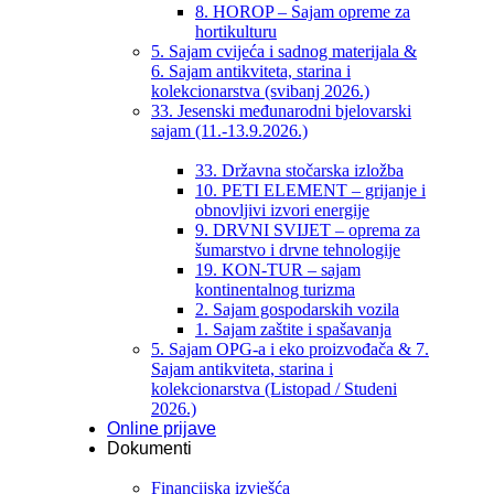
8. HOROP – Sajam opreme za
hortikulturu
5. Sajam cvijeća i sadnog materijala &
6. Sajam antikviteta, starina i
kolekcionarstva (svibanj 2026.)
33. Jesenski međunarodni bjelovarski
sajam (11.-13.9.2026.)
33. Državna stočarska izložba
10. PETI ELEMENT – grijanje i
obnovljivi izvori energije
9. DRVNI SVIJET – oprema za
šumarstvo i drvne tehnologije
19. KON-TUR – sajam
kontinentalnog turizma
2. Sajam gospodarskih vozila
1. Sajam zaštite i spašavanja
5. Sajam OPG-a i eko proizvođača & 7.
Sajam antikviteta, starina i
kolekcionarstva (Listopad / Studeni
2026.)
Online prijave
Dokumenti
Financijska izvješća