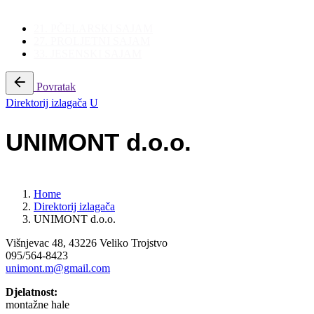
21. PČELARSKI SAJAM
27. PROLJETNI SAJAM
33. JESENSKI SAJAM
Povratak
Direktorij izlagača
U
UNIMONT d.o.o.
Home
Direktorij izlagača
UNIMONT d.o.o.
Višnjevac 48, 43226 Veliko Trojstvo
095/564-8423
unimont.m@gmail.com
Djelatnost:
montažne hale