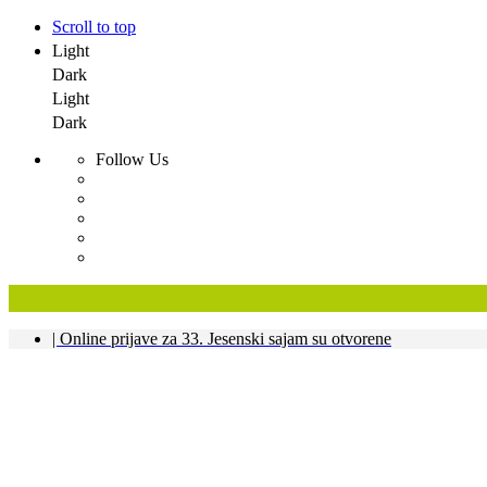
Scroll to top
Light
Dark
Light
Dark
Follow Us
Skip
| Online prijave za 33. Jesenski sajam su otvorene
to
content