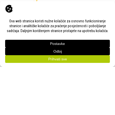
KONTAKT
Adresa:
Gudovac 1D, 43000 Bjelovar
Email:
bj-sajam@bj-sajam.hr
Telefon:
+385 43 238 840
ONLINE PRIJAVE
33. Jesenski međunarodni bjelovarski sajam (11.-13.9.2026.)