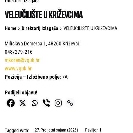
Direktorij izlagača
VELEUČILIŠTE U KRIŽEVCIMA
Home
Direktorij izlagača
VELEUČILIŠTE U KRIŽEVCIMA
Milislava Demerca 1, 48260 Križevci
048/279-216
mkoren@vguk.hr
www.vguk.hr
Pozicija – Izložbeno polje:
7A
Podijeli objavu!
Tagged with:
27. Proljetni sajam (2026)
Paviljon 1