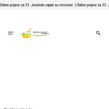
Skip
| Online prijave za 33. Jesenski sajam su otvorene
| Online prijave za 33
to
content