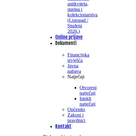
antikviteta,
starina i
kolekcionarstva
(Listopad /
Studeni
2026.)
Online prijave
Dokumenti
Financijska
izvješća
Javna
nabava
Natječaji
Otvoreni
natječaji
Istekli
natječaji
Općenito
Zakoni i
pravilnici
Kontakt