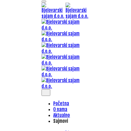
Početna
O nama
Aktualno
Sajmovi