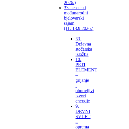
2026.)
33. Jesenski
međunarodni
bjelovarski
sajam
(11.-13.9.2026.)
33.
Državna
stočarska
izložba
10.
PETI
ELEMENT
–
grijanje
i
obnovljivi
izvori
energije
9.
DRVNI
SVIJET
–
oprema