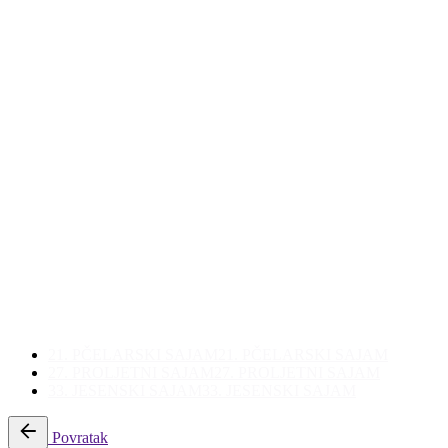
21. PČELARSKI SAJAM
21. PČELARSKI SAJAM
27. PROLJETNI SAJAM
27. PROLJETNI SAJAM
33. JESENSKI SAJAM
33. JESENSKI SAJAM
Povratak