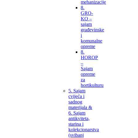
mehanizacije
8.
GRO-
KO –
sajam
građevinske
i
komunalne
opreme
8.
HOROP
–
Sajam
opreme
za
hortikulturu
5. Sajam
cvijeća i
sadnog
materijala &
6. Sajam
antikviteta,
starina i
kolekcionarstva
(svibanj