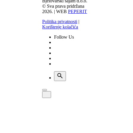
Bjelovarski sajam d.o.o.
© Sva prava pridržana
2026. | WEB
PEPERIT
Politika privatnosti
|
Korištenje kolačića
Follow Us