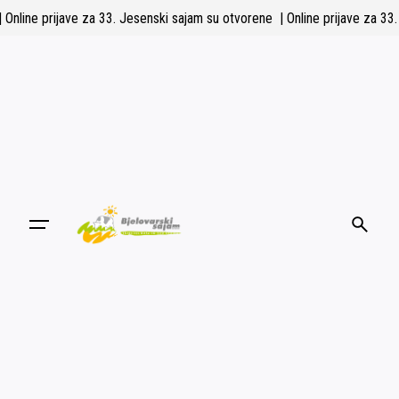
Skip
| Online prijave za 33. Jesenski sajam su otvorene
| Online prijave za 
to
content