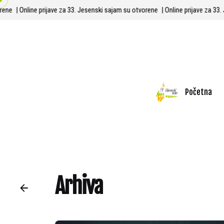
Skip
tvorene
| Online prijave za 33. Jesenski sajam su otvorene
| Online prijave za
to
content
Početna
Arhiva