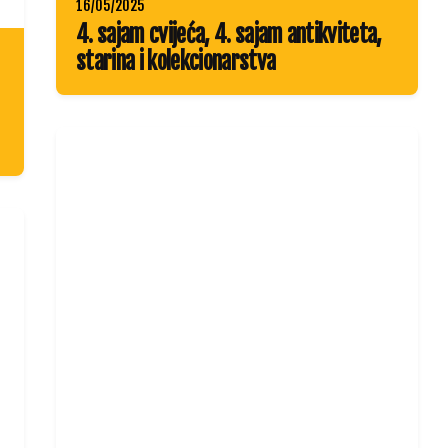
16/05/2025
4. sajam cvijeća, 4. sajam antikviteta,
starina i kolekcionarstva