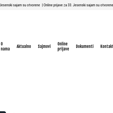
 33. Jesenski sajam su otvorene
| Online prijave za 33. Jesenski sajam su otvor
O
Online
Aktualno
Sajmovi
Dokumenti
Kontak
nama
prijave