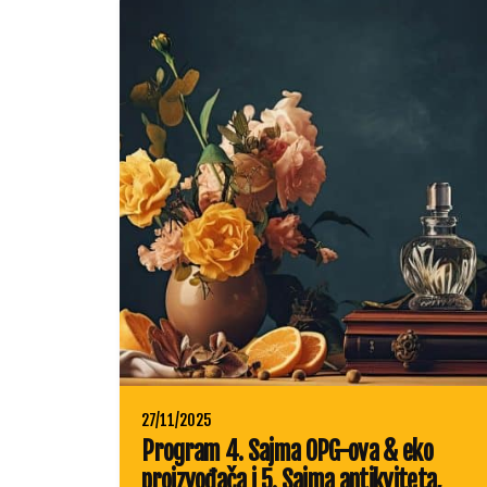
27/11/2025
Program 4. Sajma OPG-ova & eko
proizvođača i 5. Sajma antikviteta,