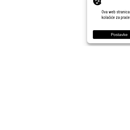
KONTAKT
ONLINE PRIJAVE
PRA
33. Jesenski međunarodni
Adresa:
Gudovac 1D,
bjelovarski sajam
43000 Bjelovar
(11.-13.9.2026.)
Email:
bj-sajam@bj-
sajam.hr
Telefon:
+385 43 238
840