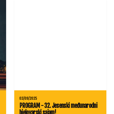
03/09/2025
PROGRAM - 32. Jesenski međunarodni
bjelovarski sajam!