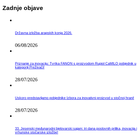
Zadnje objave
Državna izložba arapskih konja 2026.
06/08/2026
Priznanje za inovaciju: Tvrtka FANON s proizvodom Rupiol CaMILO pobjednik u
kategoriji Preživači!
28/07/2026
Uskoro predstavljamo pobjednike Izbora za inovativni proizvod u stočnoj hrani!
28/07/2026
33. Jesenski međunarodni bjelovarski sajam: tri dana poslovnih prilika, inovacija i
vrhunske stočarske izložbe!