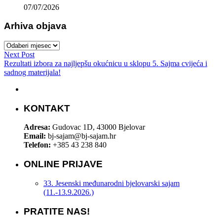
07/07/2026
Arhiva objava
Arhiva
objava
Next Post
Rezultati izbora za najljepšu okućnicu u sklopu 5. Sajma cvijeća i
sadnog materijala!
KONTAKT
Adresa:
Gudovac 1D, 43000 Bjelovar
Email:
bj-sajam@bj-sajam.hr
Telefon:
+385 43 238 840
ONLINE PRIJAVE
33. Jesenski međunarodni bjelovarski sajam
(11.-13.9.2026.)
PRATITE NAS!