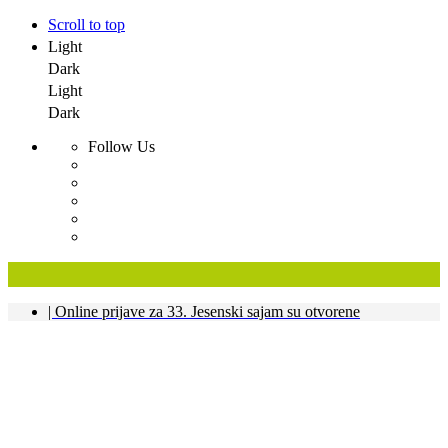
Scroll to top
Light
Dark
Light
Dark
Follow Us
Skip
| Online prijave za 33. Jesenski sajam su otvorene
to
content