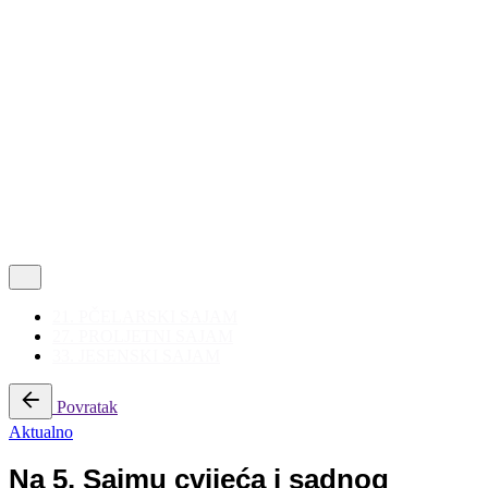
Politika privatnosti
|
Korištenje kolačića
Follow Us
21. PČELARSKI SAJAM
27. PROLJETNI SAJAM
33. JESENSKI SAJAM
Povratak
Aktualno
Na 5. Sajmu cvijeća i sadnog