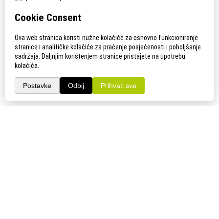
KONTAKT
Adresa:
Gudovac 1D, 43000 Bjelovar
Email:
bj-sajam@bj-sajam.hr
Telefon:
+385 43 238 840
ONLINE PRIJAVE
33. Jesenski međunarodni bjelovarski sajam (11.-13.9.2026.)
PRATITE NAS!