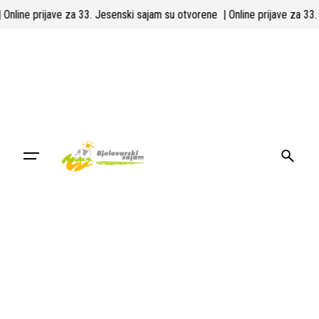
Skip
| Online prijave za 33. Jesenski sajam su otvorene
| Online prijave za 3
to
content