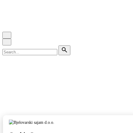
Search
for