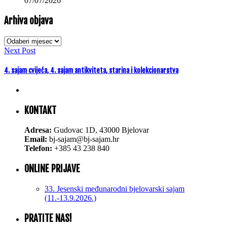
07/07/2026
Arhiva objava
Arhiva
objava
Next Post
4. sajam cvijeća, 4. sajam antikviteta, starina i kolekcionarstva
KONTAKT
Adresa:
Gudovac 1D, 43000 Bjelovar
Email:
bj-sajam@bj-sajam.hr
Telefon:
+385 43 238 840
ONLINE PRIJAVE
33. Jesenski međunarodni bjelovarski sajam
(11.-13.9.2026.)
PRATITE NAS!