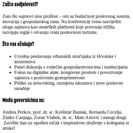
Zašto sudjelovati?
Zato što sajmovi nisu prošlost – oni su budućnost poslovnog susreta,
inovacija i gospodarskog rasta. Na konferenciji ćemo rasvijetliti
ulogu sajmova kao strateških platformi koje povezuju tržišta,
razvijaju regije i otvaraju vrata poslovnom turizmu.
Što vas očekuje?
Uvodna predavanja vrhunskih stručnjaka iz Hrvatske i
inozemstva
Panel diskusija s vodećim gospodarstvenicima i institucijama
Fokus na digitalne alate, kongresne prostore i povezivanje
sajmova s poslovnim gostoprimstvom
Prilike za networking, razmjenu iskustava i nove poslovne
suradnje
Među govornicima su:
Andrea Perkov, prof. dr. sc. Krešimir Buntak, Bernarda Cecelja,
Zlatko Canjuga, Zoran Vlahek, dr. sc. Mato Arlović i mnogi drugi.
️ Završite dan uz opušten ručak i inspirativno druženje s kolegama iz
struke!