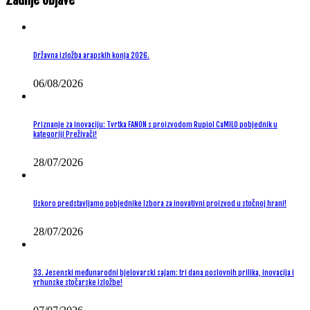
Državna izložba arapskih konja 2026.
06/08/2026
Priznanje za inovaciju: Tvrtka FANON s proizvodom Rupiol CaMILO pobjednik u
kategoriji Preživači!
28/07/2026
Uskoro predstavljamo pobjednike Izbora za inovativni proizvod u stočnoj hrani!
28/07/2026
33. Jesenski međunarodni bjelovarski sajam: tri dana poslovnih prilika, inovacija i
vrhunske stočarske izložbe!