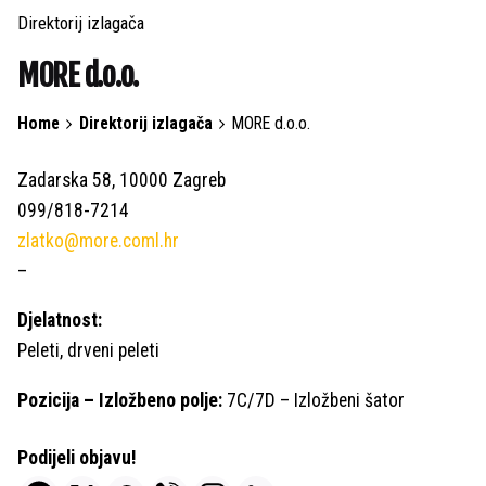
Direktorij izlagača
MORE d.o.o.
Home
Direktorij izlagača
MORE d.o.o.
Zadarska 58, 10000 Zagreb
099/818-7214
zlatko@more.coml.hr
–
Djelatnost:
Peleti, drveni peleti
Pozicija – Izložbeno polje:
7C/7D – Izložbeni šator
Podijeli objavu!