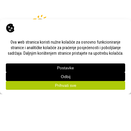
KONTAKT
Adresa:
Gudovac 1D, 43000 Bjelovar
Email:
bj-sajam@bj-sajam.hr
Telefon:
+385 43 238 840
ONLINE PRIJAVE
33. Jesenski međunarodni bjelovarski sajam (11.-13.9.2026.)