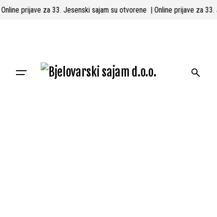
Skip
| Online prijave za 33. Jesenski sajam su otvorene
| Online prijave za 3
to
content