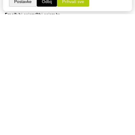
Adresa:
Gudovac 1D, 43000 Bjelovar
Email:
bj-sajam@bj-sajam.hr
Telefon:
+385 43 238 840
ONLINE PRIJAVE
33. Jesenski međunarodni bjelovarski sajam (11.-13.9.2026.)
PRATITE NAS!
Bjelovarski sajam d.o.o. © Sva prava pridržana 2026. | WEB