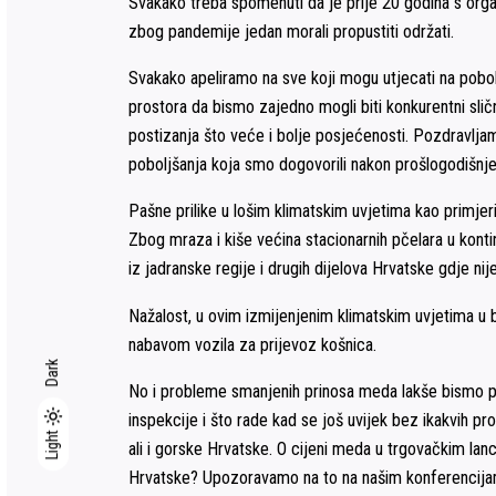
Svakako treba spomenuti da je prije 20 godina s orga
zbog pandemije jedan morali propustiti održati.
Svakako apeliramo na sve koji mogu utjecati na pobol
prostora da bismo zajedno mogli biti konkurentni sličn
postizanja što veće i bolje posjećenosti. Pozdravlj
poboljšanja koja smo dogovorili nakon prošlogodišnje
Pašne prilike u lošim klimatskim uvjetima kao primjeri
Zbog mraza i kiše većina stacionarnih pčelara u kont
iz jadranske regije i drugih dijelova Hrvatske gdje nij
Nažalost, u ovim izmijenjenim klimatskim uvjetima u
nabavom vozila za prijevoz košnica.
Dark
No i probleme smanjenih prinosa meda lakše bismo prež
inspekcije i što rade kad se još uvijek bez ikakvih 
Light
Light
Dark
ali i gorske Hrvatske. O cijeni meda u trgovačkim lan
Hrvatske? Upozoravamo na to na našim konferencijam