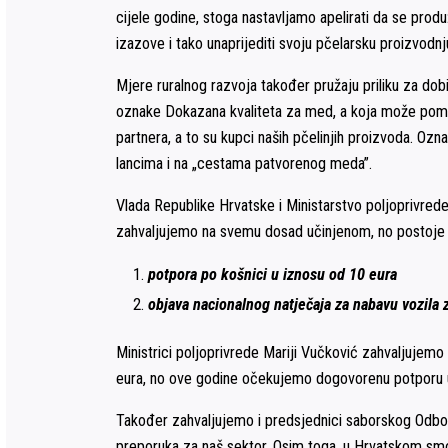
cijele godine, stoga nastavljamo apelirati da se pr
izazove i tako unaprijediti svoju pčelarsku proizvodnj
Mjere ruralnog razvoja također pružaju priliku za d
oznake Dokazana kvaliteta za med, a koja može pomoći p
partnera, a to su kupci naših pčelinjih proizvoda. 
lancima i na „cestama patvorenog meda”.
Vlada Republike Hrvatske i Ministarstvo poljoprivred
zahvaljujemo na svemu dosad učinjenom, no postoje još
potpora po košnici u iznosu od 10 eura
objava nacionalnog natječaja za nabavu vozila z
Ministrici poljoprivrede Mariji Vučković zahvaljujemo
eura, no ove godine očekujemo dogovorenu potporu u 
Također zahvaljujemo i predsjednici saborskog Odbora 
preporuka za naš sektor. Osim toga, u Hrvatskom smo s