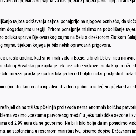
nizacijom pčelarskog sajma za nas pčelare počela jedna lijepa tradicij
jšanje uvjeta održavanja sajma, ponajprije na njegove osnivače, da ulo
im događanjima u regiji. Pritom ponajprije mislimo na poboljšanje uvjeta k
amo odluku uprave Bjelovarskog sajma na čelu s direktorom Zlatkom Salaj
g sajma, tijekom kojega je bilo nekih opravdanih prigovora.
ce prošle godine, kad smo imali zeleni Božić, a bijeli Uskrs, nisu naravn
inentalnoj Hrvatskoj prikupila je tek neznatne viškove meda koje može s
e bilo mraza, prošla je godina bila jedna od boljih unutar posljednjih neko
 budućnosti ekonomsku isplativost vidimo jedino u selećem pčelarstvu,
ivjeli da na tržištu pčelinjih proizvoda nema enormnih količina patvorin
problema vozimo „cestama patvorenog meda” u jeku turističke sezone i s
cima od 2,99 eura da ne govorimo. Ne bi li bilo bolje da im ponudimo viš
a, na sastancima u resornom ministarstvu, pišemo dopise Državnom ins