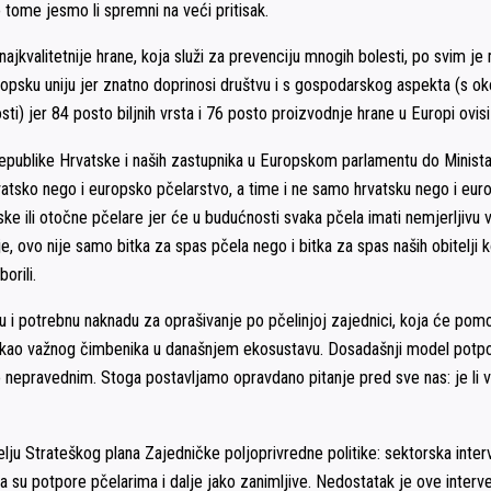
tome jesmo li spremni na veći pritisak.
kvalitetnije hrane, koja služi za prevenciju mnogih bolesti, po svim je m
opsku uniju jer znatno doprinosi društvu i s gospodarskog aspekta (s ok
i) jer 84 posto biljnih vrsta i 76 posto proizvodnje hrane u Europi ovisi 
publike Hrvatske i naših zastupnika u Europskom parlamentu do Ministar
atsko nego i europsko pčelarstvo, a time i ne samo hrvatsku nego i eur
ske ili otočne pčelare jer će u budućnosti svaka pčela imati nemjerljivu v
, ovo nije samo bitka za spas pčela nego i bitka za spas naših obitelji
orili.
 i potrebnu naknadu za oprašivanje po pčelinjoj zajednici, koja će pom
le kao važnog čimbenika u današnjem ekosustavu. Dosadašnji model potpo
o nepravednim. Stoga postavljamo opravdano pitanje pred sve nas: je li
ju Strateškog plana Zajedničke poljoprivredne politike: sektorska interv
a su potpore pčelarima i dalje jako zanimljive. Nedostatak je ove inter