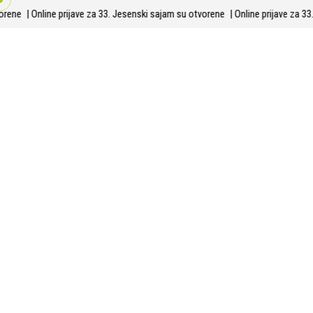
Skip
 otvorene
| Online prijave za 33. Jesenski sajam su otvorene
| Online prijave 
to
content