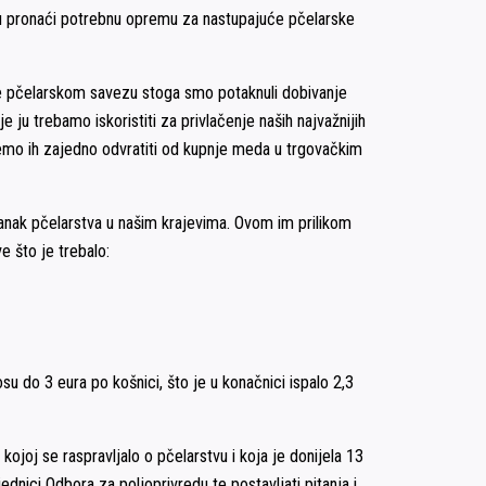
vcu pronaći potrebnu opremu za nastupajuće pčelarske
ome pčelarskom savezu stoga smo potaknuli dobivanje
ju trebamo iskoristiti za privlačenje naših najvažnijih
emo ih zajedno odvratiti od kupnje meda u trgovačkim
tanak pčelarstva u našim krajevima. Ovom im prilikom
e što je trebalo:
u do 3 eura po košnici, što je u konačnici ispalo 2,3
joj se raspravljalo o pčelarstvu i koja je donijela 13
dnici Odbora za poljoprivredu te postavljati pitanja i