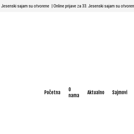
za 33. Jesenski sajam su otvorene
| Online prijave za 33. Jesenski sajam su otv
O
Početna
Aktualno
Sajmovi
nama