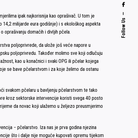
jerilima ipak najkorisnija kao oprašivač. U tom je
Follow Us
o 14,2 milijarde eura godišnje) i s ekološkog aspekta
o oprašivanju domaćih i divljih pčela.
stva poljoprivrede, da ulože još veće napore u
opsku poljoprivredu. Također molimo sve koji odlučuju
ažnost, kao u konačnici i svaki OPG ili pčelar kojega
 koje se bave pčelarstvom i za koje želimo da ostanu
oći svakom pčelaru u bavljenju pčelarstvom te tako
re kroz sektorske intervencije koristi svega 40 posto
 vrijeme da novac koji ulažemo u željezo preusmjerimo
encija − pčelarstvo. Iza nas je prva godina njezina
vencije što i dalje nije moguće kupovati opremu tijekom