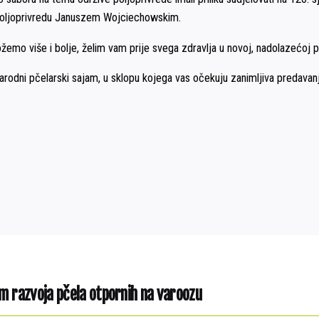
 poljoprivredu Januszem Wojciechowskim.
ožemo više i bolje, želim vam prije svega zdravlja u novoj, nadolazećoj 
dni pčelarski sajam, u sklopu kojega vas očekuju zanimljiva predavanja
ljem razvoja pčela otpornih na varoozu