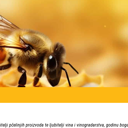
jubitelji pčelinjih proizvoda te ljubitelji vina i vinogradarstva, godin