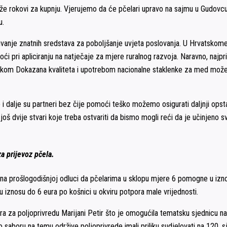
oduže rokovi za kupnju. Vjerujemo da će pčelari upravo na sajmu u Gudo
u.
obivanje znatnih sredstava za poboljšanje uvjeta poslovanja. U Hrvatsk
ri apliciranju na natječaje za mjere ruralnog razvoja. Naravno, najprije 
Oznakom Dokazana kvaliteta i upotrebom nacionalne staklenke za med mož
e i dalje su partneri bez čije pomoći teško možemo osigurati daljnji ops
 dvije stvari koje treba ostvariti da bismo mogli reći da je učinjeno sv
a prijevoz pčela.
 na prošlogodišnjoj odluci da pčelarima u sklopu mjere 6 pomogne u iznos
iznosu do 6 eura po košnici u okviru potpora male vrijednosti.
za poljoprivredu Marijani Petir što je omogućila tematsku sjednicu na ko
aboru na temu održive poljoprivrede imali priliku sudjelovati na 120. sje