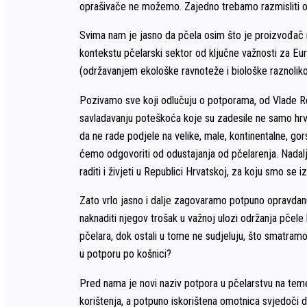
oprašivače ne možemo. Zajedno trebamo razmisliti o 
Svima nam je jasno da pčela osim što je proizvođač naj
kontekstu pčelarski sektor od ključne važnosti za Eur
(održavanjem ekološke ravnoteže i biološke raznolikost
Pozivamo sve koji odlučuju o potporama, od Vlade Re
savladavanju poteškoća koje su zadesile ne samo hrv
da ne rade podjele na velike, male, kontinentalne, gor
ćemo odgovoriti od odustajanja od pčelarenja. Nadalje
raditi i živjeti u Republici Hrvatskoj, za koju smo se izb
Zato vrlo jasno i dalje zagovaramo potpuno opravdanu
naknaditi njegov trošak u važnoj ulozi održanja pče
pčelara, dok ostali u tome ne sudjeluju, što smatram
u potporu po košnici?
Pred nama je novi naziv potpora u pčelarstvu na temel
korištenja, a potpuno iskorištena omotnica svjedoči d