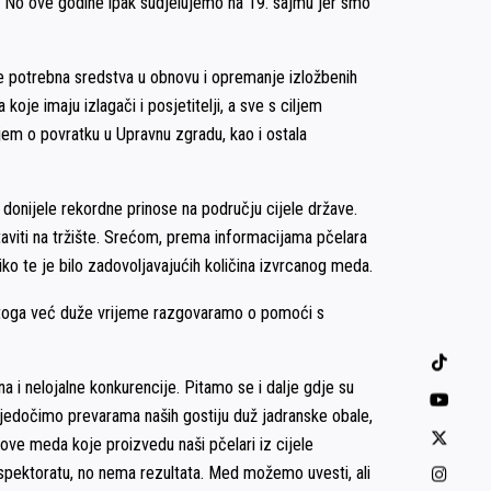
a. No ove godine ipak sudjelujemo na 19. sajmu jer smo
že potrebna sredstva u obnovu i opremanje izložbenih
oje imaju izlagači i posjetitelji, a sve s ciljem
em o povratku u Upravnu zgradu, kao i ostala
o donijele rekordne prinose na području cijele države.
taviti na tržište. Srećom, prema informacijama pčelara
liko te je bilo zadovoljavajućih količina izvrcanog meda.
 stoga već duže vrijeme razgovaramo o pomoći s
a i nelojalne konkurencije. Pitamo se i dalje gdje su
vjedočimo prevarama naših gostiju duž jadranske obale,
kove meda koje proizvedu naši pčelari iz cijele
pektoratu, no nema rezultata. Med možemo uvesti, ali