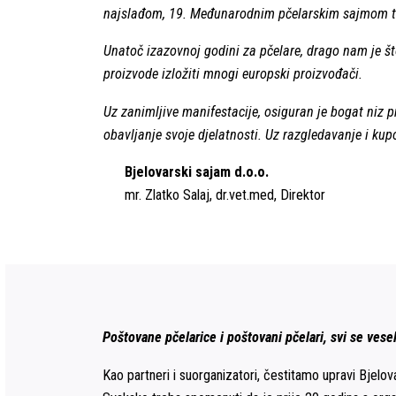
najslađom, 19. Međunarodnim pčelarskim sajmom te
Unatoč izazovnoj godini za pčelare, drago nam je š
proizvode izložiti mnogi europski proizvođači.
Uz zanimljive manifestacije, osiguran je bogat niz
obavljanje svoje djelatnosti. Uz razgledavanje i kupo
Bjelovarski sajam d.o.o.
mr. Zlatko Salaj, dr.vet.med, Direktor
Poštovane pčelarice i poštovani pčelari, svi se ve
Kao partneri i suorganizatori, čestitamo upravi Bjelo