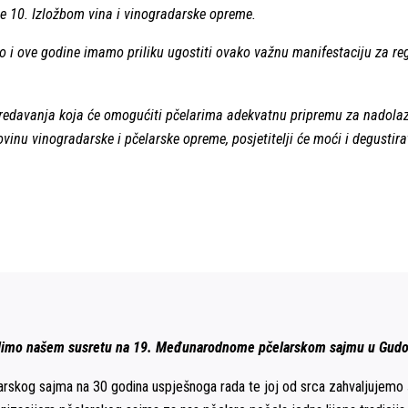
 10. Izložbom vina i vinogradarske opreme.
to i ove godine imamo priliku ugostiti ovako važnu manifestaciju za r
 predavanja koja će omogućiti pčelarima adekvatnu pripremu za nadolaz
vinu vinogradarske i pčelarske opreme, posjetitelji će moći i degustira
selimo našem susretu na 19. Međunarodnome pčelarskom sajmu u Gudovcu
varskog sajma na 30 godina uspješnoga rada te joj od srca zahvaljujemo š